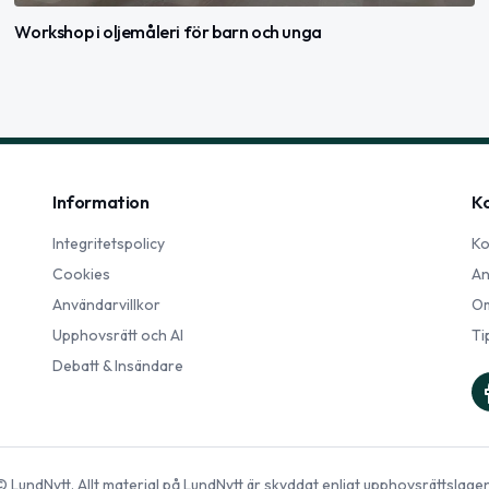
Workshop i oljemåleri för barn och unga
Information
K
Integritetspolicy
Ko
Cookies
An
Användarvillkor
Om
Upphovsrätt och AI
Ti
Debatt & Insändare
©
LundNytt
. Allt material på
LundNytt
är skyddat enligt upphovsrättslagen