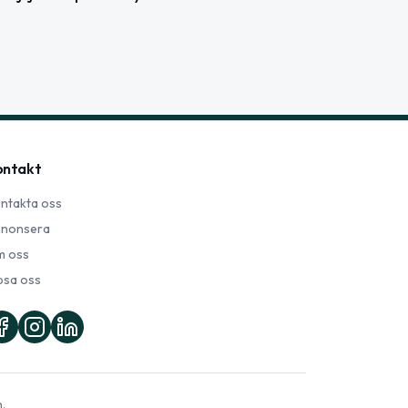
ontakt
ntakta oss
nonsera
 oss
psa oss
.