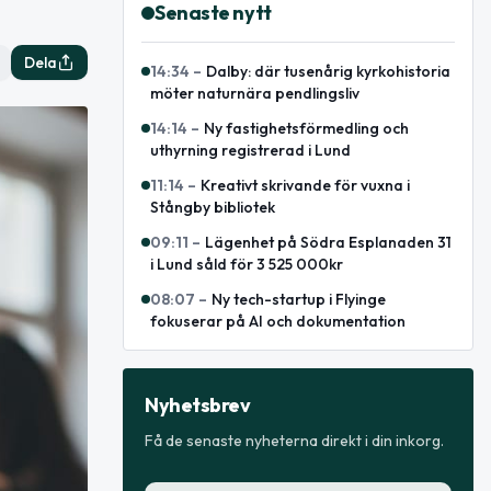
Senaste nytt
Dela
14:34
–
Dalby: där tusenårig kyrkohistoria
möter naturnära pendlingsliv
14:14
–
Ny fastighetsförmedling och
uthyrning registrerad i Lund
11:14
–
Kreativt skrivande för vuxna i
Stångby bibliotek
09:11
–
Lägenhet på Södra Esplanaden 31
i Lund såld för 3 525 000kr
08:07
–
Ny tech-startup i Flyinge
fokuserar på AI och dokumentation
Nyhetsbrev
Få de senaste nyheterna direkt i din inkorg.