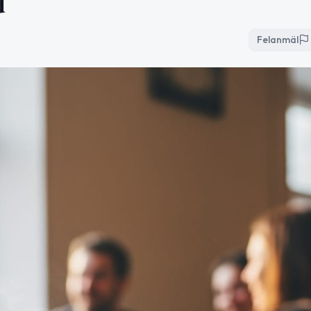
d
Felanmäl