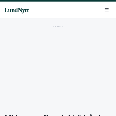
LundNytt
ANNONS