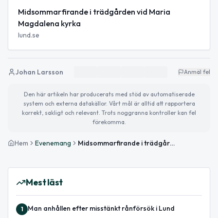
Midsommarfirande i trädgården vid Maria
Magdalena kyrka
lund.se
Johan Larsson
Anmäl fel
Den här artikeln har producerats med stöd av automatiserade
system och externa datakällor. Vårt mål är alltid att rapportera
korrekt, sakligt och relevant. Trots noggranna kontroller kan fel
förekomma.
Hem
Evenemang
Midsommarfirande i trädgården vid Maria Magdalena kyrka
Mest läst
Man anhållen efter misstänkt rånförsök i Lund
1