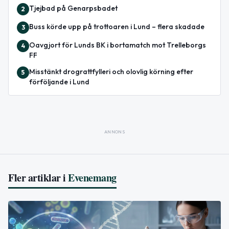
Tjejbad på Genarpsbadet
2
Buss körde upp på trottoaren i Lund – flera skadade
3
Oavgjort för Lunds BK i bortamatch mot Trelleborgs
4
FF
Misstänkt drograttfylleri och olovlig körning efter
5
förföljande i Lund
ANNONS
Fler artiklar i
Evenemang