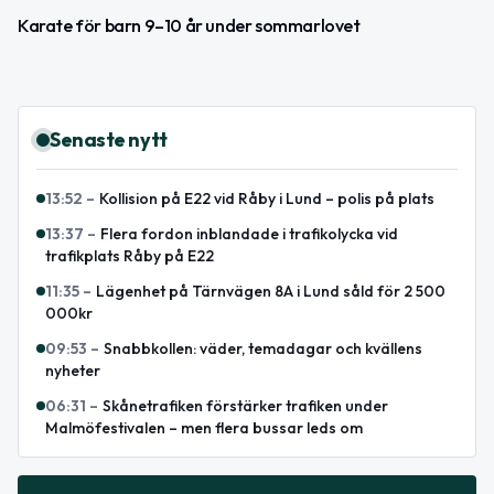
Karate för barn 9–10 år under sommarlovet
Senaste nytt
13:52
–
Kollision på E22 vid Råby i Lund – polis på plats
13:37
–
Flera fordon inblandade i trafikolycka vid
trafikplats Råby på E22
11:35
–
Lägenhet på Tärnvägen 8A i Lund såld för 2 500
000kr
09:53
–
Snabbkollen: väder, temadagar och kvällens
nyheter
06:31
–
Skånetrafiken förstärker trafiken under
Malmöfestivalen – men flera bussar leds om