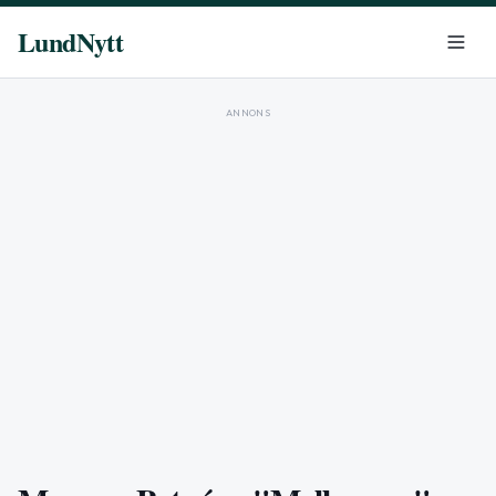
LundNytt
ANNONS