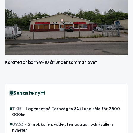
Karate för barn 9–10 år under sommarlovet
Senaste nytt
11:35
–
Lägenhet på Tärnvägen 8A i Lund såld för 2 500
000kr
09:53
–
Snabbkollen: väder, temadagar och kvällens
nyheter