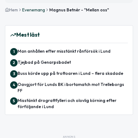
Hem
Evenemang
Magnus Betnér - "Mellan oss"
Mest läst
Man anhållen efter misstänkt rånförsök i Lund
1
Tjejbad på Genarpsbadet
2
Buss körde upp på trottoaren i Lund – flera skadade
3
Oavgjort för Lunds BK i bortamatch mot Trelleborgs
4
FF
Misstänkt drograttfylleri och olovlig körning efter
5
förföljande i Lund
ANNONS