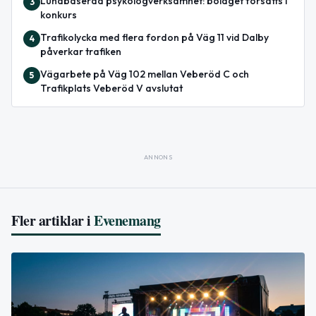
Lundbaserad psykologverksamhet: bolaget försätts i
3
konkurs
Trafikolycka med flera fordon på Väg 11 vid Dalby
4
påverkar trafiken
Vägarbete på Väg 102 mellan Veberöd C och
5
Trafikplats Veberöd V avslutat
ANNONS
Fler artiklar i
Evenemang