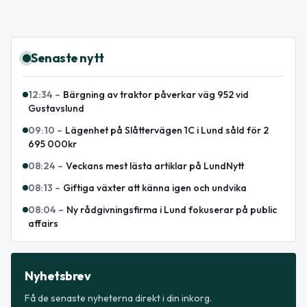
Senaste nytt
12:34
–
Bärgning av traktor påverkar väg 952 vid
Gustavslund
09:10
–
Lägenhet på Slåttervägen 1C i Lund såld för 2
695 000kr
08:24
–
Veckans mest lästa artiklar på LundNytt
08:13
–
Giftiga växter att känna igen och undvika
08:04
–
Ny rådgivningsfirma i Lund fokuserar på public
affairs
Nyhetsbrev
Få de senaste nyheterna direkt i din inkorg.