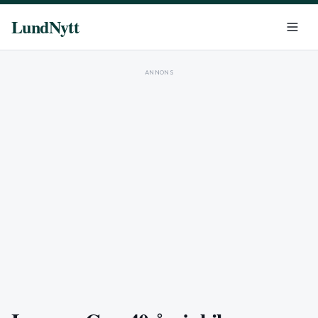
LundNytt
ANNONS