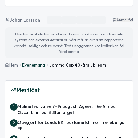
Johan Larsson
Anmäl fel
Den här artikeln har producerats med stöd av automatiserade
system och externa datakällor. Vårt mål är alltid att rapportera
korrekt, sakligt och relevant. Trots noggranna kontroller kan fel
förekomma.
Hem
Evenemang
Lomma Cup 40-årsjubileum
Mest läst
Malmöfestivalen 7–14 augusti: Agnes, The Ark och
1
Oscar Linnros till Stortorget
Oavgjort för Lunds BK i bortamatch mot Trelleborgs
2
FF