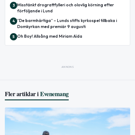
Misstänkt drograttfylleri och olovlig körning efter
3
förföljande i Lund
”De barmhärtiga” – Lunds stifts kyrkospel tillbaka i
4
Domkyrkan med premiär 9 augusti
Oh Boy! Allsång med Miriam Aïda
5
ANNONS
Fler artiklar i
Evenemang