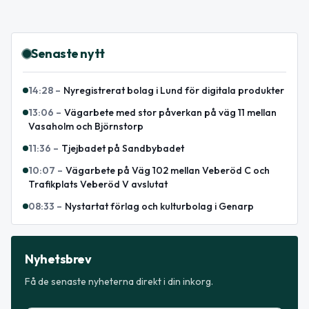
Senaste nytt
14:28
–
Nyregistrerat bolag i Lund för digitala produkter
13:06
–
Vägarbete med stor påverkan på väg 11 mellan
Vasaholm och Björnstorp
11:36
–
Tjejbadet på Sandbybadet
10:07
–
Vägarbete på Väg 102 mellan Veberöd C och
Trafikplats Veberöd V avslutat
08:33
–
Nystartat förlag och kulturbolag i Genarp
Nyhetsbrev
Få de senaste nyheterna direkt i din inkorg.