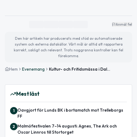
Anmäl fel
Den här artikeln har producerats med stöd av automatiserade
system och externa datakällor. Vårt mål är alltid att rapportera
korrekt, sakligt och relevant. Trots noggranna kontroller kan fel
förekomma.
Hem
Evenemang
Kultur- och Fritidsmässa i Dalby
Mest läst
Oavgjort för Lunds BK i bortamatch mot Trelleborgs
1
FF
Malmöfestivalen 7–14 augusti: Agnes, The Ark och
2
Oscar Linnros till Stortorget