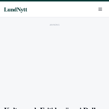
LundNytt
ANNONS