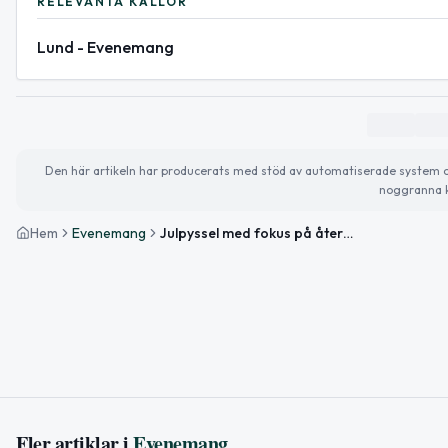
RELEVANTA KÄLLOR
Lund - Evenemang
Den här artikeln har producerats med stöd av automatiserade system och 
noggranna k
Hem
Evenemang
Julpyssel med fokus på återbruk i Linero
Fler artiklar i
Evenemang