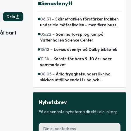
Senaste nytt
Dela
06:31
–
Skånetrafiken förstärker trafiken
under Malmöfestivalen – men flera bussar
leds om
ållbart
05:22
–
Sommarlovsprogram på
Vattenhallen Science Center
15:12
–
Lovius äventyr på Dalby bibliotek
11:14
–
Karate för barn 9–10 år under
sommarlovet
08:05
–
Årlig trygghetsundersökning
skickas ut till boende i Lund och
polisregion Syd
Nyhetsbrev
Få de senaste nyheterna direkt i din inkorg.