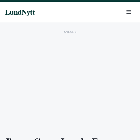
LundNytt
ANNONS