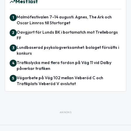
Mest läst
Malmöfestivalen 7–14 augusti: Agnes, The Ark och
1
Oscar Linnros till Stortorget
Oavgjort för Lunds BK i bortamatch mot Trelleborgs
2
FF
Lundbaserad psykologverksamhet: bolaget försätts i
3
konkurs
Trafikolycka med flera fordon på Väg 11 vid Dalby
4
påverkar trafiken
Vägarbete på Väg 102 mellan Veberöd C och
5
Trafikplats Veberöd V avslutat
ANNONS