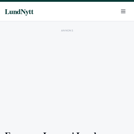
LundNytt
ANNONS