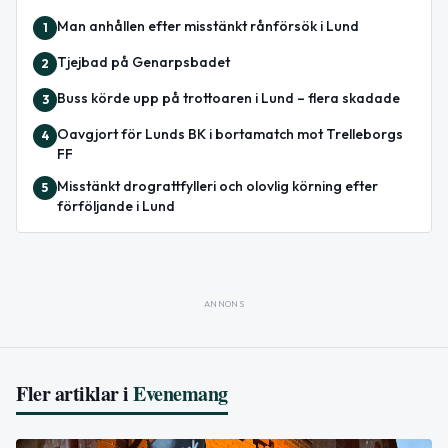
Man anhållen efter misstänkt rånförsök i Lund
1
Tjejbad på Genarpsbadet
2
Buss körde upp på trottoaren i Lund – flera skadade
3
Oavgjort för Lunds BK i bortamatch mot Trelleborgs
4
FF
Misstänkt drograttfylleri och olovlig körning efter
5
förföljande i Lund
ANNONS
Fler artiklar i
Evenemang