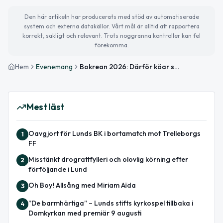
Den här artikeln har producerats med stöd av automatiserade
system och externa datakällor. Vårt mål är alltid att rapportera
korrekt, sakligt och relevant. Trots noggranna kontroller kan fel
förekomma.
Hem
Evenemang
Bokrean 2026: Därför köar svenskar varje februari – traditionen över 100 år gammal
Mest läst
Oavgjort för Lunds BK i bortamatch mot Trelleborgs
1
FF
Misstänkt drograttfylleri och olovlig körning efter
2
förföljande i Lund
Oh Boy! Allsång med Miriam Aïda
3
”De barmhärtiga” – Lunds stifts kyrkospel tillbaka i
4
Domkyrkan med premiär 9 augusti