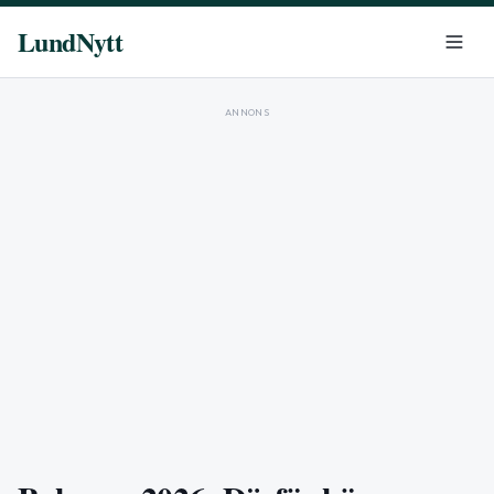
LundNytt
ANNONS