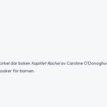
kcirkel där boken
Kapitlet Rachel
av Caroline O'Donoghue
eksaker för barnen.