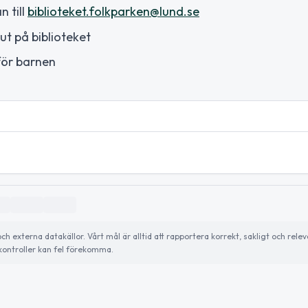
 till
biblioteket.folkparken@lund.se
t på biblioteket
 för barnen
externa datakällor. Vårt mål är alltid att rapportera korrekt, sakligt och relev
ontroller kan fel förekomma.