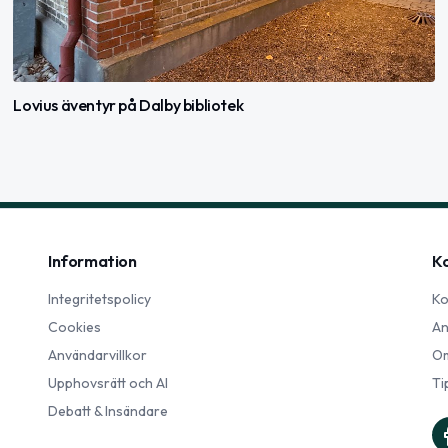
Lovius äventyr på Dalby bibliotek
Information
K
Integritetspolicy
Ko
Cookies
An
Användarvillkor
Om
Upphovsrätt och AI
Ti
Debatt & Insändare