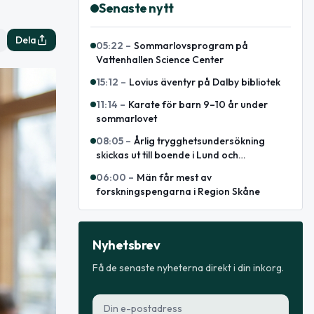
Senaste nytt
Dela
05:22
–
Sommarlovsprogram på
Vattenhallen Science Center
15:12
–
Lovius äventyr på Dalby bibliotek
11:14
–
Karate för barn 9–10 år under
sommarlovet
08:05
–
Årlig trygghetsundersökning
skickas ut till boende i Lund och
polisregion Syd
06:00
–
Män får mest av
forskningspengarna i Region Skåne
Nyhetsbrev
Få de senaste nyheterna direkt i din inkorg.