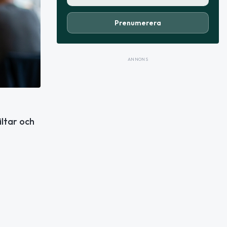
Prenumerera
ANNONS
iltar och