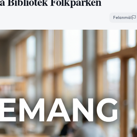
på Bibliotek Folkparken
Felanmäl