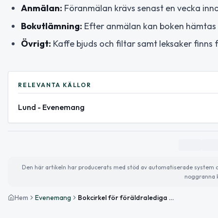
Anmälan:
Föranmälan krävs senast en vecka innan
Bokutlämning:
Efter anmälan kan boken hämtas u
Övrigt:
Kaffe bjuds och filtar samt leksaker finns
RELEVANTA KÄLLOR
Lund - Evenemang
Den här artikeln har producerats med stöd av automatiserade system och 
noggranna k
Hem
Evenemang
Bokcirkel för föräldralediga på Bibliotek Folkparken