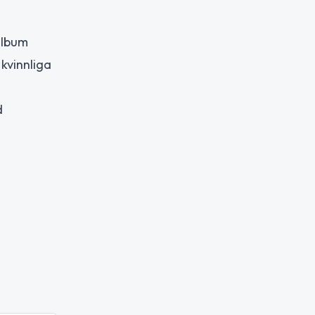
album
kvinnliga
d