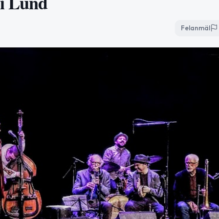
 i Lund
Felanmäl