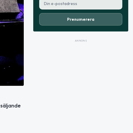
Prenumerera
ANNONS
-säljande