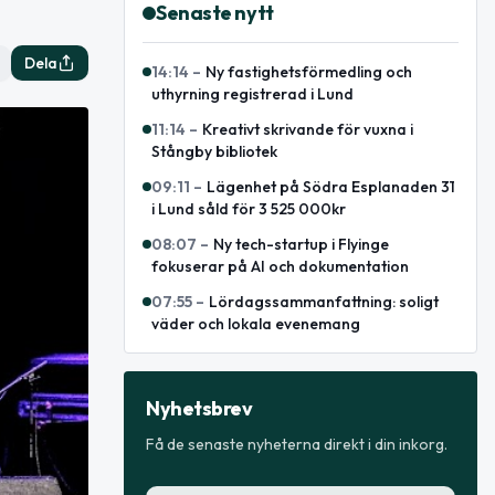
Senaste nytt
Dela
14:14
–
Ny fastighetsförmedling och
uthyrning registrerad i Lund
11:14
–
Kreativt skrivande för vuxna i
Stångby bibliotek
09:11
–
Lägenhet på Södra Esplanaden 31
i Lund såld för 3 525 000kr
08:07
–
Ny tech-startup i Flyinge
fokuserar på AI och dokumentation
07:55
–
Lördagssammanfattning: soligt
väder och lokala evenemang
Nyhetsbrev
Få de senaste nyheterna direkt i din inkorg.