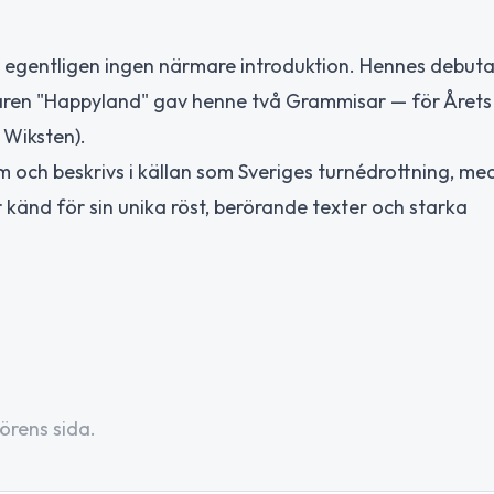
 egentligen ingen närmare introduktion. Hennes debut
ljaren "Happyland" gav henne två Grammisar — för Årets 
 Wiksten).
m och beskrivs i källan som Sveriges turnédrottning, me
r känd för sin unika röst, berörande texter och starka
örens sida.