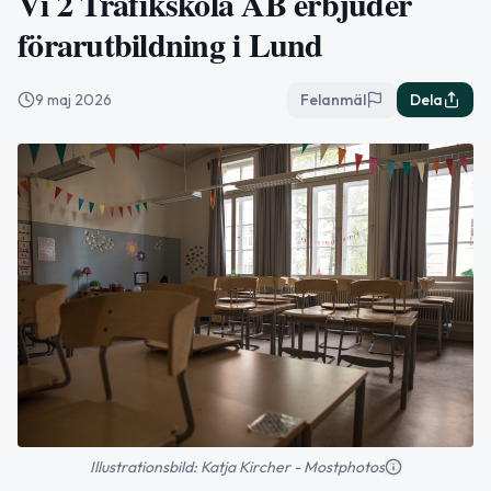
Vi 2 Trafikskola AB erbjuder
förarutbildning i Lund
9 maj 2026
Felanmäl
Dela
Illustrationsbild: Katja Kircher - Mostphotos