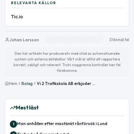
RELEVANTA KÄLLOR
Tic.io
Johan Larsson
Anmäl fel
Den här artikeln har producerats med stöd av automatiserade
system och externa datakällor. Vårt mål är alltid att rapportera
korrekt, sakligt och relevant. Trots noggranna kontroller kan fel
förekomma.
Hem
Bolag
Vi 2 Trafikskola AB erbjuder förarutbildning i Lund
Mest läst
Man anhållen efter misstänkt rånförsök i Lund
1