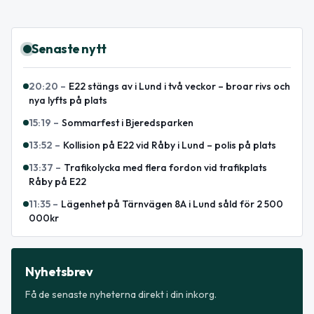
Senaste nytt
20:20
–
E22 stängs av i Lund i två veckor – broar rivs och
nya lyfts på plats
15:19
–
Sommarfest i Bjeredsparken
13:52
–
Kollision på E22 vid Råby i Lund – polis på plats
13:37
–
Trafikolycka med flera fordon vid trafikplats
Råby på E22
11:35
–
Lägenhet på Tärnvägen 8A i Lund såld för 2 500
000kr
Nyhetsbrev
Få de senaste nyheterna direkt i din inkorg.