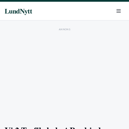
LundNytt
ANNONS