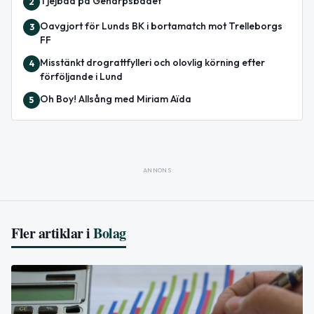
Tjejbad på Genarpsbadet
2
Oavgjort för Lunds BK i bortamatch mot Trelleborgs
3
FF
Misstänkt drograttfylleri och olovlig körning efter
4
förföljande i Lund
Oh Boy! Allsång med Miriam Aïda
5
ANNONS
Fler artiklar i
Bolag