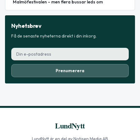
Malmöfestivalen – men flera bussar leds om
Nyhetsbrev
Få de senaste nyheterna direkt i din inkorg.
Prenumerera
LundNytt
LundNytt
är en del av Notisen Media AB