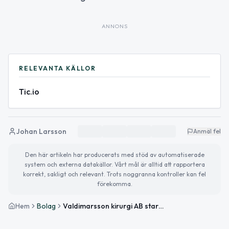
ANNONS
RELEVANTA KÄLLOR
Tic.io
Johan Larsson
Anmäl fel
Den här artikeln har producerats med stöd av automatiserade
system och externa datakällor. Vårt mål är alltid att rapportera
korrekt, sakligt och relevant. Trots noggranna kontroller kan fel
förekomma.
Hem
Bolag
Valdimarsson kirurgi AB startar kirurgiverksamhet i Lund