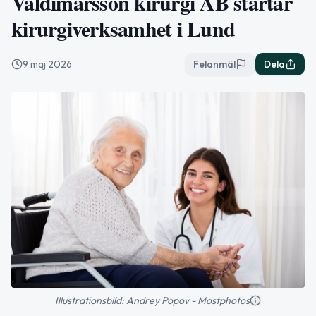
Valdimarsson kirurgi AB startar
kirurgiverksamhet i Lund
9 maj 2026
Felanmäl
Dela
Illustrationsbild: Andrey Popov - Mostphotos