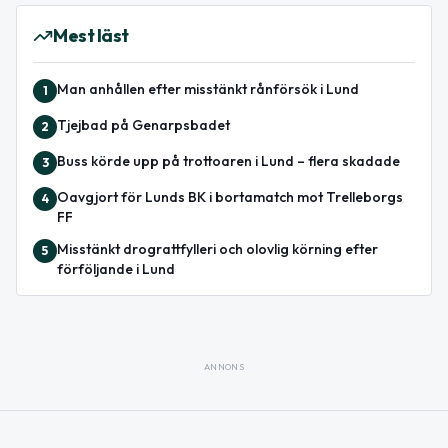
Mest läst
Man anhållen efter misstänkt rånförsök i Lund
1
Tjejbad på Genarpsbadet
2
Buss körde upp på trottoaren i Lund – flera skadade
3
Oavgjort för Lunds BK i bortamatch mot Trelleborgs
4
FF
Misstänkt drograttfylleri och olovlig körning efter
5
förföljande i Lund
ANNONS