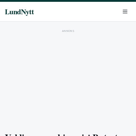
LundNytt
ANNONS