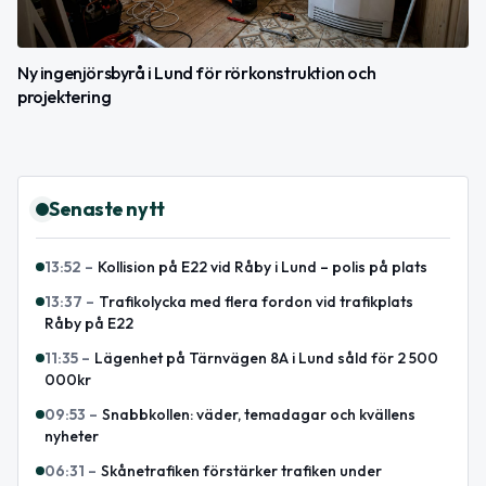
Ny ingenjörsbyrå i Lund för rörkonstruktion och
projektering
Senaste nytt
13:52
–
Kollision på E22 vid Råby i Lund – polis på plats
13:37
–
Trafikolycka med flera fordon vid trafikplats
Råby på E22
11:35
–
Lägenhet på Tärnvägen 8A i Lund såld för 2 500
000kr
09:53
–
Snabbkollen: väder, temadagar och kvällens
nyheter
06:31
–
Skånetrafiken förstärker trafiken under