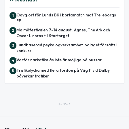
Oavgjort för Lunds BK i bortamatch mot Trelleborgs
1
FF
Malmöfestivalen 7–14 augusti: Agnes, The Ark och
2
Oscar Linnros till Stortorget
Lundbaserad psykologverksamhet: bolaget försätts i
3
konkurs
Varför narkotikalås inte är möjliga på bussar
4
Trafikolycka med flera fordon på Väg 11 vid Dalby
5
påverkar trafiken
ANNONS