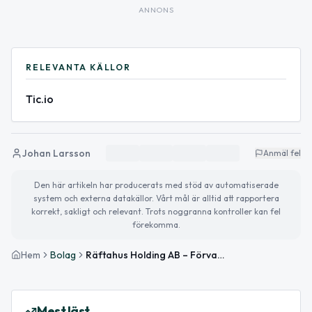
ANNONS
RELEVANTA KÄLLOR
Tic.io
Johan Larsson
Anmäl fel
Den här artikeln har producerats med stöd av automatiserade
system och externa datakällor. Vårt mål är alltid att rapportera
korrekt, sakligt och relevant. Trots noggranna kontroller kan fel
förekomma.
Hem
Bolag
Räftahus Holding AB – Förvaltning av aktier och fastigheter
Mest läst