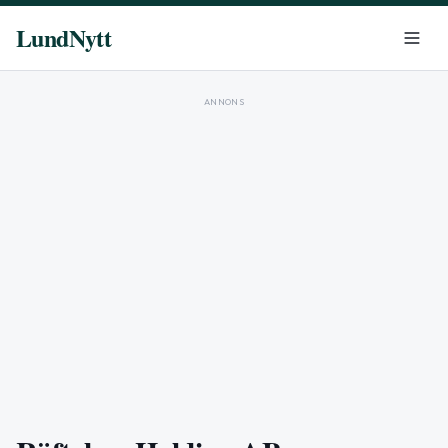
LundNytt
ANNONS