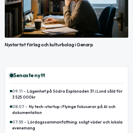
Nystartat förlag och kulturbolag i Genarp
Senaste nytt
09:11
–
Lägenhet på Södra Esplanaden 31 i Lund såld för
3 525 000kr
08:07
–
Ny tech-startup i Flyinge fokuserar på AI och
dokumentation
07:55
–
Lördagssammanfattning: soligt väder och lokala
evenemang