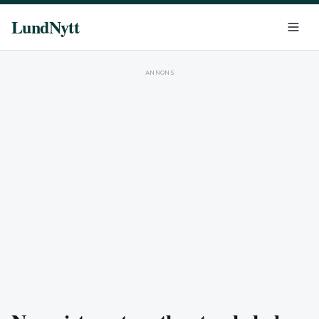
LundNytt
ANNONS