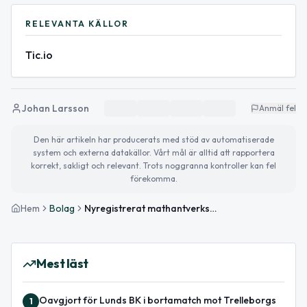
RELEVANTA KÄLLOR
Tic.io
Johan Larsson
Anmäl fel
Den här artikeln har producerats med stöd av automatiserade
system och externa datakällor. Vårt mål är alltid att rapportera
korrekt, sakligt och relevant. Trots noggranna kontroller kan fel
förekomma.
Hem
Bolag
Nyregistrerat mathantverksbolag i Lund erbjuder utbildning
Mest läst
Oavgjort för Lunds BK i bortamatch mot Trelleborgs
1