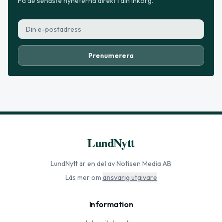
Få de senaste nyheterna direkt i din inkorg.
Prenumerera
LundNytt
LundNytt
är en del av Notisen Media AB
Läs mer om
ansvarig utgivare
Information