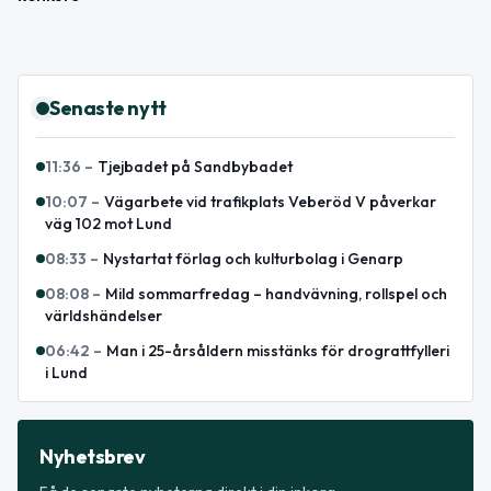
Senaste nytt
11:36
–
Tjejbadet på Sandbybadet
10:07
–
Vägarbete vid trafikplats Veberöd V påverkar
väg 102 mot Lund
08:33
–
Nystartat förlag och kulturbolag i Genarp
08:08
–
Mild sommarfredag – handvävning, rollspel och
världshändelser
06:42
–
Man i 25-årsåldern misstänks för drograttfylleri
i Lund
Nyhetsbrev