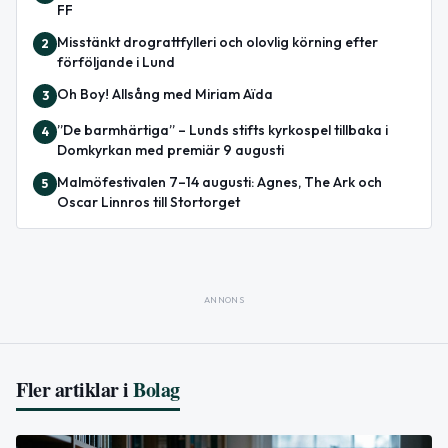
FF
Misstänkt drograttfylleri och olovlig körning efter
2
förföljande i Lund
Oh Boy! Allsång med Miriam Aïda
3
”De barmhärtiga” – Lunds stifts kyrkospel tillbaka i
4
Domkyrkan med premiär 9 augusti
Malmöfestivalen 7–14 augusti: Agnes, The Ark och
5
Oscar Linnros till Stortorget
ANNONS
Fler artiklar i
Bolag