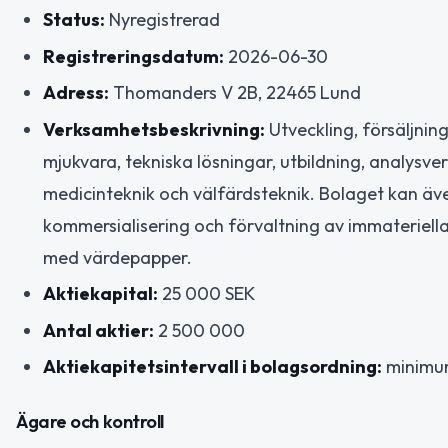
Status:
Nyregistrerad
Registreringsdatum:
2026-06-30
Adress:
Thomanders V 2B, 22465 Lund
Verksamhetsbeskrivning:
Utveckling, försäljning
mjukvara, tekniska lösningar, utbildning, analysver
medicinteknik och välfärdsteknik. Bolaget kan äv
kommersialisering och förvaltning av immateriel
med värdepapper.
Aktiekapital:
25 000 SEK
Antal aktier:
2 500 000
Aktiekapitetsintervall i bolagsordning:
minimu
Ägare och kontroll