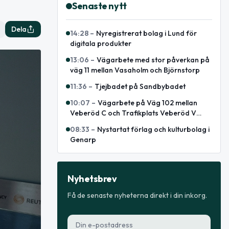
Senaste nytt
Dela
14:28
–
Nyregistrerat bolag i Lund för
digitala produkter
13:06
–
Vägarbete med stor påverkan på
väg 11 mellan Vasaholm och Björnstorp
11:36
–
Tjejbadet på Sandbybadet
10:07
–
Vägarbete på Väg 102 mellan
Veberöd C och Trafikplats Veberöd V
avslutat
08:33
–
Nystartat förlag och kulturbolag i
Genarp
Nyhetsbrev
Få de senaste nyheterna direkt i din inkorg.