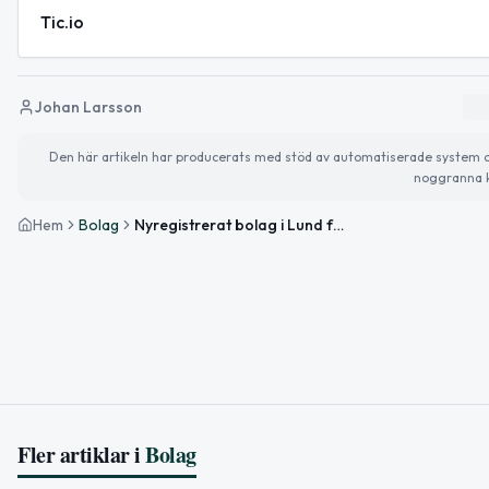
Tic.io
Johan Larsson
Den här artikeln har producerats med stöd av automatiserade system och 
noggranna k
Hem
Bolag
Nyregistrerat bolag i Lund för digital vårdteknik
Fler artiklar i
Bolag