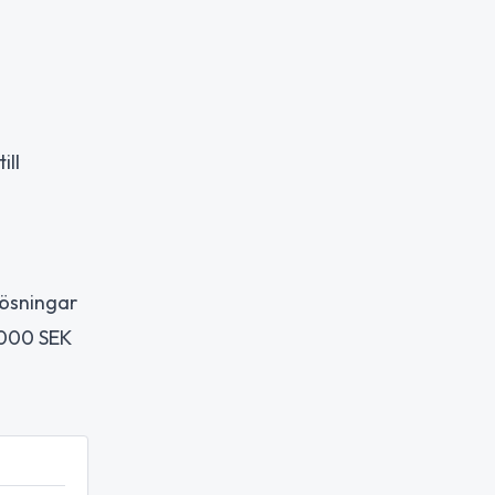
ill
lösningar
 000 SEK