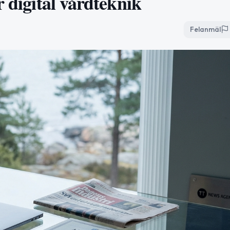
r digital vårdteknik
Felanmäl