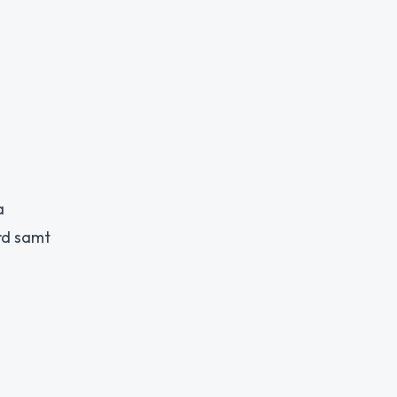
a
ård samt