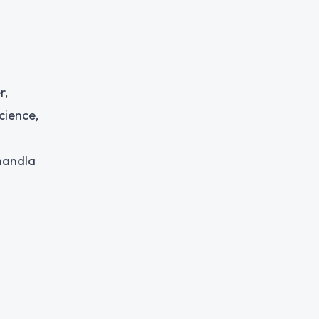
r,
cience,
handla