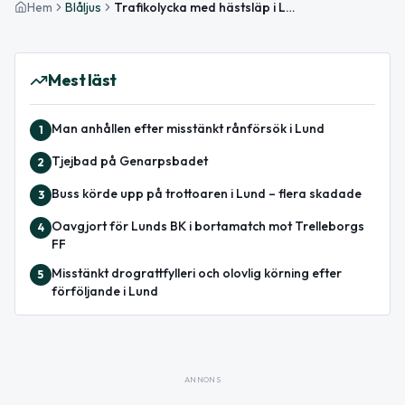
Hem
Blåljus
Trafikolycka med hästsläp i Lund – förare flydde från platsen
Mest läst
Man anhållen efter misstänkt rånförsök i Lund
1
Tjejbad på Genarpsbadet
2
Buss körde upp på trottoaren i Lund – flera skadade
3
Oavgjort för Lunds BK i bortamatch mot Trelleborgs
4
FF
Misstänkt drograttfylleri och olovlig körning efter
5
förföljande i Lund
ANNONS