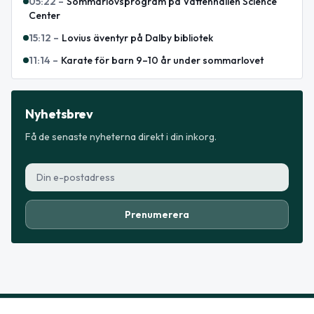
05:22
–
Sommarlovsprogram på Vattenhallen Science
Center
15:12
–
Lovius äventyr på Dalby bibliotek
11:14
–
Karate för barn 9–10 år under sommarlovet
Nyhetsbrev
Få de senaste nyheterna direkt i din inkorg.
Prenumerera