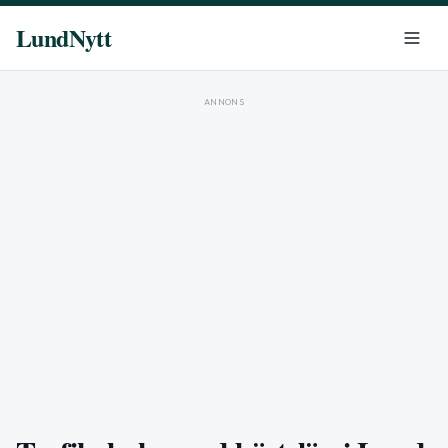
LundNytt
ANNONS