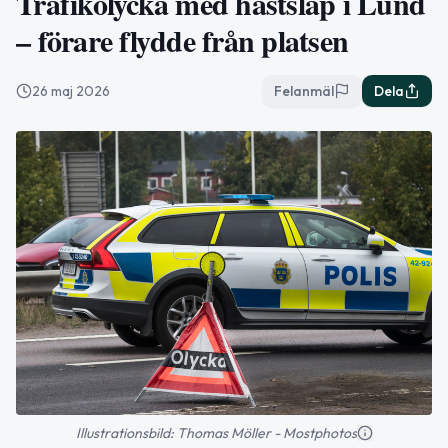
Trafikolycka med hästsläp i Lund
– förare flydde från platsen
26 maj 2026
Felanmäl
Dela
Illustrationsbild: Thomas Möller - Mostphotos