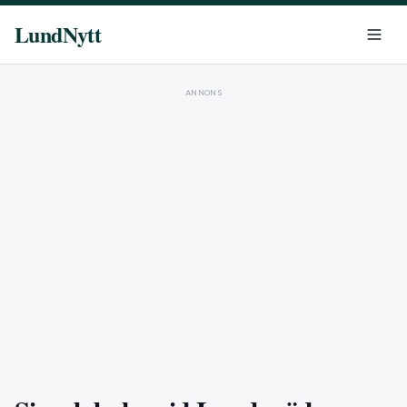
LundNytt
ANNONS