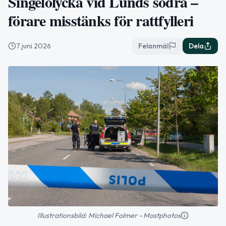
Singelolycka vid Lunds södra –
förare misstänks för rattfylleri
7 juni 2026
Felanmäl
Dela
Illustrationsbild: Michael Folmer - Mostphotos