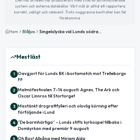
Den här artikeln har producerats med stöd av automatiserade
system och externa datakällor. Vårt mål är alltid att rapportera
korrekt, sakligt och relevant. Trots noggranna kontroller kan fel
förekomma.
Hem
Blåljus
Singelolycka vid Lunds södra – förare misstänks för rattfylleri
Mest läst
Oavgjort för Lunds BK i bortamatch mot Trelleborgs
1
FF
Malmöfestivalen 7–14 augusti: Agnes, The Ark och
2
Oscar Linnros till Stortorget
Misstänkt drograttfylleri och olovlig körning efter
3
förföljande i Lund
”De barmhärtiga” – Lunds stifts kyrkospel tillbaka i
4
Domkyrkan med premiär 9 augusti
Oh Boy! Allsång med Miriam Aïda
5