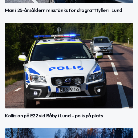
Man i 25-årsåldern misstänks för drograttfylleri i Lund
Kollision på E22 vid Råby i Lund – polis på plats