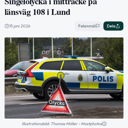
Singelolycka i mitträcke på
länsväg 108 i Lund
15 juni 2026
Felanmäl
Dela
Illustrationsbild: Thomas Möller - Mostphotos