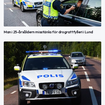
Man i 25-årsåldern misstänks för drograttfylleri i Lund