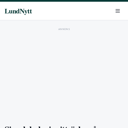
LundNytt
ANNONS