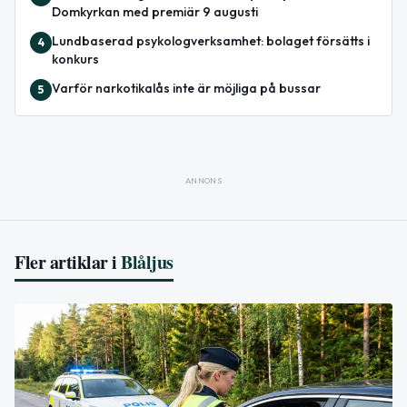
Domkyrkan med premiär 9 augusti
Lundbaserad psykologverksamhet: bolaget försätts i
4
konkurs
Varför narkotikalås inte är möjliga på bussar
5
ANNONS
Fler artiklar i
Blåljus