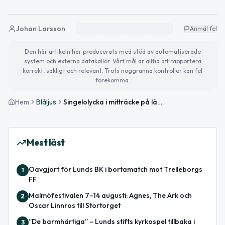
Johan Larsson
Anmäl fel
Den här artikeln har producerats med stöd av automatiserade
system och externa datakällor. Vårt mål är alltid att rapportera
korrekt, sakligt och relevant. Trots noggranna kontroller kan fel
förekomma.
Hem
Blåljus
Singelolycka i mitträcke på länsväg 108 i Lund
Mest läst
Oavgjort för Lunds BK i bortamatch mot Trelleborgs
1
FF
Malmöfestivalen 7–14 augusti: Agnes, The Ark och
2
Oscar Linnros till Stortorget
”De barmhärtiga” – Lunds stifts kyrkospel tillbaka i
3