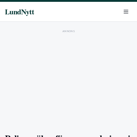
LundNytt
ANNONS