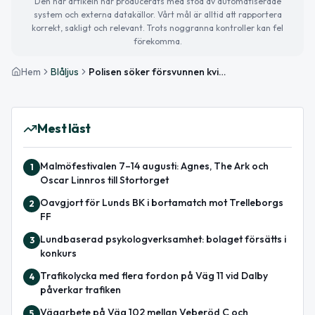
Den här artikeln har producerats med stöd av automatiserade
system och externa datakällor. Vårt mål är alltid att rapportera
korrekt, sakligt och relevant. Trots noggranna kontroller kan fel
förekomma.
Hem
Blåljus
Polisen söker försvunnen kvinna i Bälinge – vit Renault Kangoo efterlyst
Mest läst
Malmöfestivalen 7–14 augusti: Agnes, The Ark och
1
Oscar Linnros till Stortorget
Oavgjort för Lunds BK i bortamatch mot Trelleborgs
2
FF
Lundbaserad psykologverksamhet: bolaget försätts i
3
konkurs
Trafikolycka med flera fordon på Väg 11 vid Dalby
4
påverkar trafiken
Vägarbete på Väg 102 mellan Veberöd C och
5