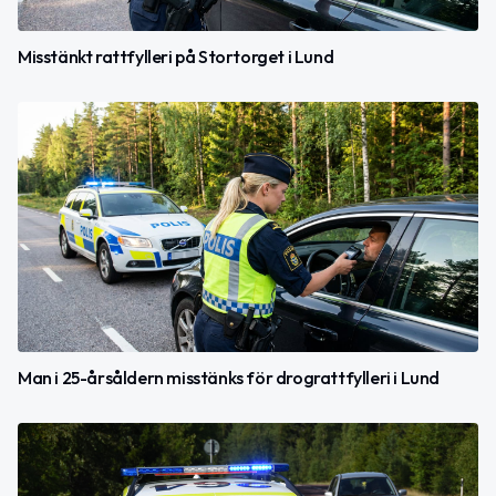
Misstänkt rattfylleri på Stortorget i Lund
Man i 25-årsåldern misstänks för drograttfylleri i Lund