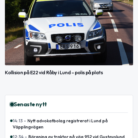
Kollision på E22 vid Råby i Lund – polis på plats
Senaste nytt
14:13
–
Nytt advokatbolag registrerat i Lund på
Väpplingvägen
12:34
–
Bärgning av traktor på väg 952 vid Gustavslund