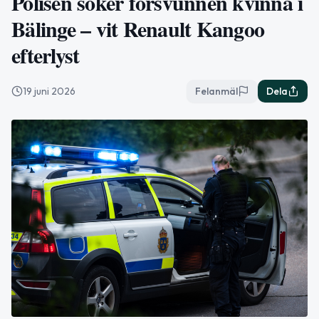
Polisen söker försvunnen kvinna i
Bälinge – vit Renault Kangoo
efterlyst
19 juni 2026
Felanmäl
Dela