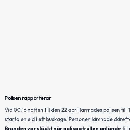
Polisen rapporterar
Vid 00.16 natten till den 22 april larmades polisen til
starta en eld i ett buskage. Personen lämnade däreft
Branden var släckt när polispatrullen anlände
til