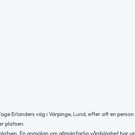
l Tage Erlanders väg i Värpinge, Lund, efter att en person
er platsen.
l platsen. En anmälan om allmänfarlig vårdslöshet har up