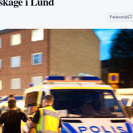
uskage i Lund
Felanmäl