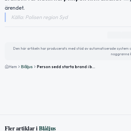
ärendet.
Källa: Polisen region Syd
Den här artikeln har producerats med stöd av automatiserade system och 
noggranna k
Hem
Blåljus
Person sedd starta brand i buskage i Lund
Fler artiklar i
Blåljus