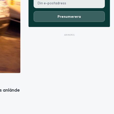
Prenumerera
ANNONS
is anlände