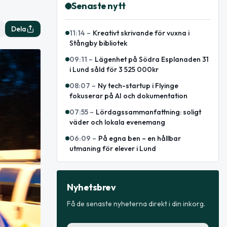
Senaste nytt
Dela
11:14
–
Kreativt skrivande för vuxna i
Stångby bibliotek
09:11
–
Lägenhet på Södra Esplanaden 31
i Lund såld för 3 525 000kr
08:07
–
Ny tech-startup i Flyinge
fokuserar på AI och dokumentation
07:55
–
Lördagssammanfattning: soligt
väder och lokala evenemang
06:09
–
På egna ben – en hållbar
utmaning för elever i Lund
Nyhetsbrev
Få de senaste nyheterna direkt i din inkorg.