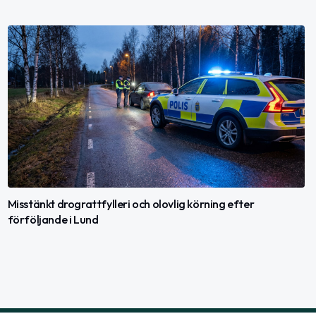
Misstänkt drograttfylleri och olovlig körning efter
förföljande i Lund