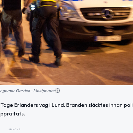
: Ingemar Gardell - Mostphotos
 Tage Erlanders väg i Lund. Branden släcktes innan pol
pprättats.
ANNONS