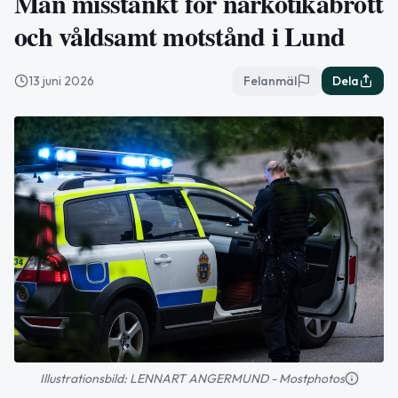
Man misstänkt för narkotikabrott
och våldsamt motstånd i Lund
13 juni 2026
Felanmäl
Dela
Illustrationsbild: LENNART ANGERMUND - Mostphotos