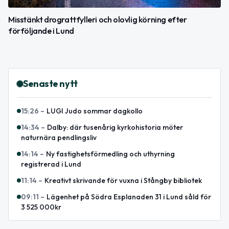
Misstänkt drograttfylleri och olovlig körning efter
förföljande i Lund
Senaste nytt
15:26
–
LUGI Judo sommar dagkollo
14:34
–
Dalby: där tusenårig kyrkohistoria möter
naturnära pendlingsliv
14:14
–
Ny fastighetsförmedling och uthyrning
registrerad i Lund
11:14
–
Kreativt skrivande för vuxna i Stångby bibliotek
09:11
–
Lägenhet på Södra Esplanaden 31 i Lund såld för
3 525 000kr