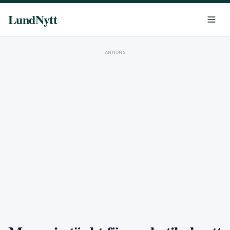
LundNytt
ANNONS