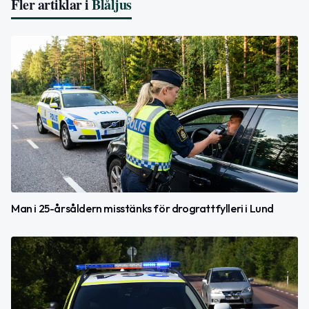
Fler artiklar i
Blåljus
Man i 25-årsåldern misstänks för drograttfylleri i Lund