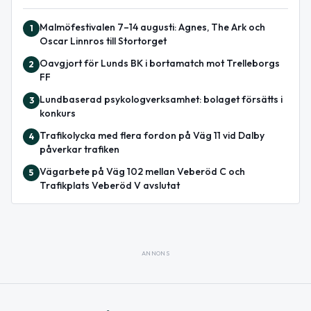
Malmöfestivalen 7–14 augusti: Agnes, The Ark och
1
Oscar Linnros till Stortorget
Oavgjort för Lunds BK i bortamatch mot Trelleborgs
2
FF
Lundbaserad psykologverksamhet: bolaget försätts i
3
konkurs
Trafikolycka med flera fordon på Väg 11 vid Dalby
4
påverkar trafiken
Vägarbete på Väg 102 mellan Veberöd C och
5
Trafikplats Veberöd V avslutat
ANNONS