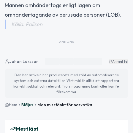
Mannen omhändertogs enligt lagen om
omhändertagande av berusade personer (LOB).
Källa: Polisen
ANNONS
Johan Larsson
Anmäl fel
Den här artikeln har producerats med stöd av automatiserade
system och externa datakällor. Vårt mål är alltid att rapportera
korrekt, sakligt och relevant. Trots noggranna kontroller kan fel
förekomma.
Hem
Blåljus
Man misstänkt för narkotikabrott och våldsamt motstånd i Lund
Mest läst