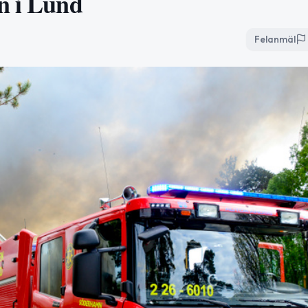
n i Lund
Felanmäl