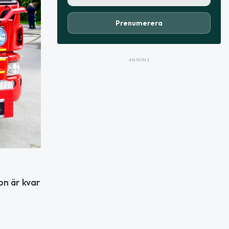
Prenumerera
ANNONS
on är kvar