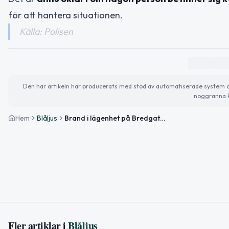
för att hantera situationen.
Källa: Polisen
Den här artikeln har producerats med stöd av automatiserade system och 
noggranna k
Hem
Blåljus
Brand i lägenhet på Bredgatan i Lund
Fler artiklar i
Blåljus