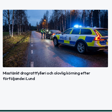
Misstänkt drograttfylleri och olovlig körning efter
förföljande i Lund