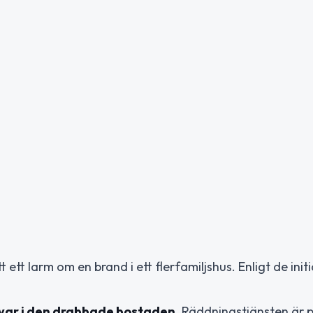
t ett larm om en brand i ett flerfamiljshus. Enligt de init
kvar i den drabbade bostaden
. Räddningstjänsten är p