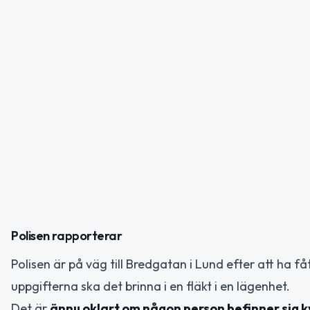
Polisen rapporterar
Polisen är på väg till Bredgatan i Lund efter att ha fåt
uppgifterna ska det brinna i en fläkt i en lägenhet.
Det är
ännu oklart om någon person befinner sig 