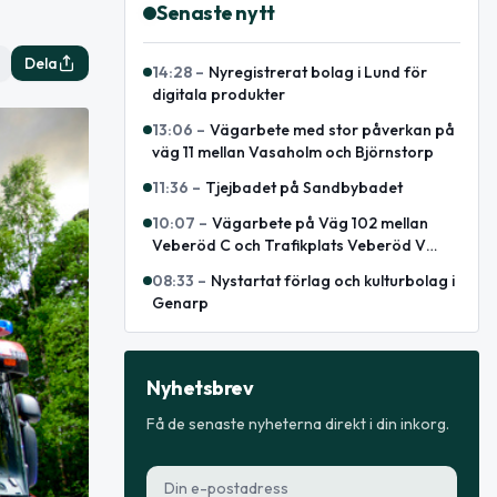
Senaste nytt
Dela
14:28
–
Nyregistrerat bolag i Lund för
digitala produkter
13:06
–
Vägarbete med stor påverkan på
väg 11 mellan Vasaholm och Björnstorp
11:36
–
Tjejbadet på Sandbybadet
10:07
–
Vägarbete på Väg 102 mellan
Veberöd C och Trafikplats Veberöd V
avslutat
08:33
–
Nystartat förlag och kulturbolag i
Genarp
Nyhetsbrev
Få de senaste nyheterna direkt i din inkorg.