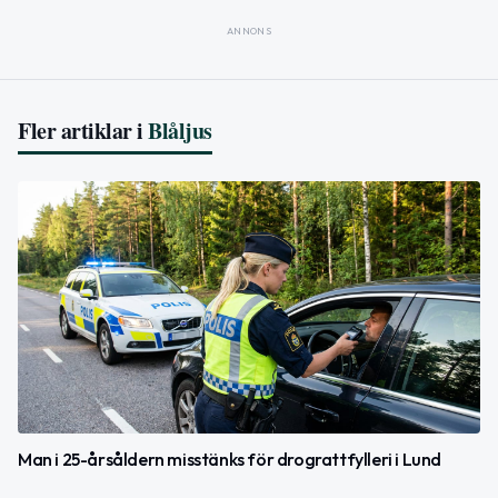
ANNONS
Fler artiklar i
Blåljus
Man i 25-årsåldern misstänks för drograttfylleri i Lund