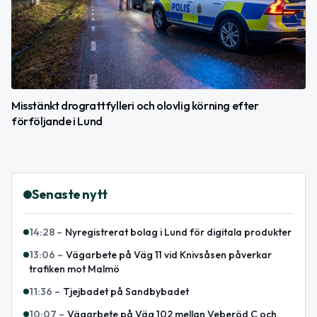
Misstänkt drograttfylleri och olovlig körning efter
förföljande i Lund
Senaste nytt
14:28
–
Nyregistrerat bolag i Lund för digitala produkter
13:06
–
Vägarbete på Väg 11 vid Knivsåsen påverkar
trafiken mot Malmö
11:36
–
Tjejbadet på Sandbybadet
10:07
–
Vägarbete på Väg 102 mellan Veberöd C och