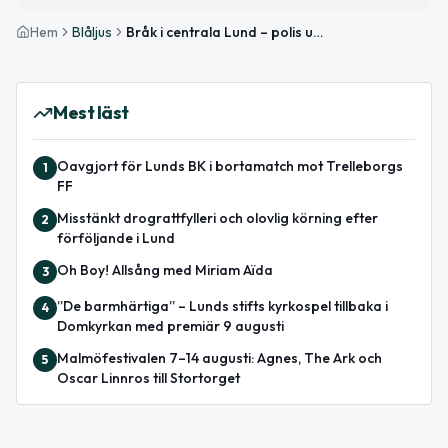
Hem
Blåljus
Bråk i centrala Lund – polis utreder
Mest läst
Oavgjort för Lunds BK i bortamatch mot Trelleborgs
1
FF
Misstänkt drograttfylleri och olovlig körning efter
2
förföljande i Lund
Oh Boy! Allsång med Miriam Aïda
3
”De barmhärtiga” – Lunds stifts kyrkospel tillbaka i
4
Domkyrkan med premiär 9 augusti
Malmöfestivalen 7–14 augusti: Agnes, The Ark och
5
Oscar Linnros till Stortorget