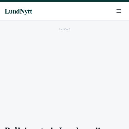
LundNytt
ANNONS