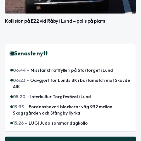
Kollision på E22 vid Råby i Lund – polis på plats
Senaste nytt
06:44
–
Misstänkt rattfylleri på Stortorget i Lund
06:23
–
Oavgjort för Lunds BK i bortamatch mot Skövde
AIK
05:20
–
Interkultur Torgfestival i Lund
19:33
–
Fordonshaveri blockerar väg 932 mellan
Skogsgården och Stångby Kyrka
15:26
–
LUGI Judo sommar dagkollo