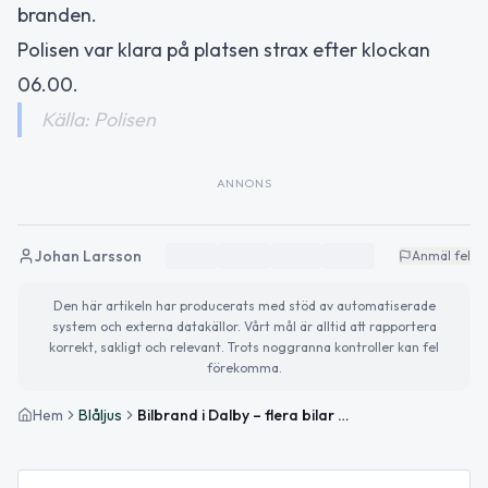
branden.
Polisen var klara på platsen strax efter klockan
06.00.
Källa: Polisen
ANNONS
Johan Larsson
Anmäl fel
Den här artikeln har producerats med stöd av automatiserade
system och externa datakällor. Vårt mål är alltid att rapportera
korrekt, sakligt och relevant. Trots noggranna kontroller kan fel
förekomma.
Hem
Blåljus
Bilbrand i Dalby – flera bilar skadade