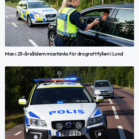
Man i 25-årsåldern misstänks för drograttfylleri i Lund