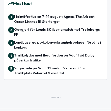
Mest läst
Malmöfestivalen 7–14 augusti: Agnes, The Ark och
1
Oscar Linnros till Stortorget
Oavgjort för Lunds BK i bortamatch mot Trelleborgs
2
FF
Lundbaserad psykologverksamhet: bolaget försätts i
3
konkurs
Trafikolycka med flera fordon på Väg 11 vid Dalby
4
påverkar trafiken
Vägarbete på Väg 102 mellan Veberöd C och
5
Trafikplats Veberöd V avslutat
ANNONS