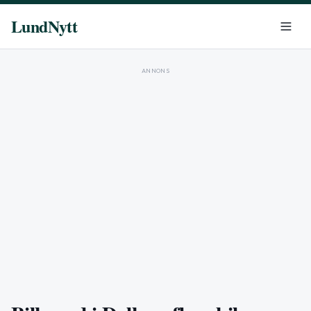
LundNytt
ANNONS