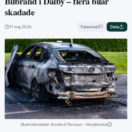
Bilbrand i Dalby – flera bilar
skadade
17 maj 2026
Felanmäl
Dela
Illustrationsbild: Annika E Persson - Mostphotos